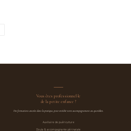
Vous êtes professionnel·le
de la petite enfance ?
Des formations ancrées dans la pratique, pour enrichir votre accompagnement au quotidien.
Auxiliaire de puériculture
Doula & accompagnante périnatale