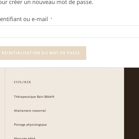
our créer un nouveau mot de passe.
Obligatoire
dentifiant ou e-mail
*
RÉINITIALISATION DU MOT DE PASSE
EXPLORER
Thérapeutique Bain Bébé®
Allaitement maternel
Portage physiologique
Massage bébé