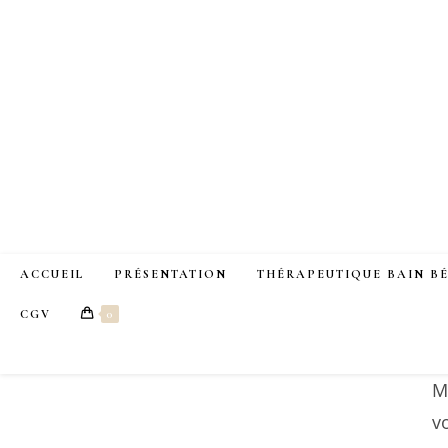
Skip
to
content
ACCUEIL
PRÉSENTATION
THÉRAPEUTIQUE BAIN B
CGV
0
M
v