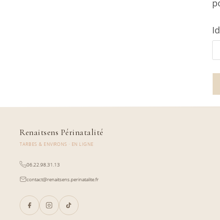
p
I
Renaitsens Périnatalité
TARBES & ENVIRONS · EN LIGNE
06.22.98.31.13
contact@renaitsens.perinatalite.fr