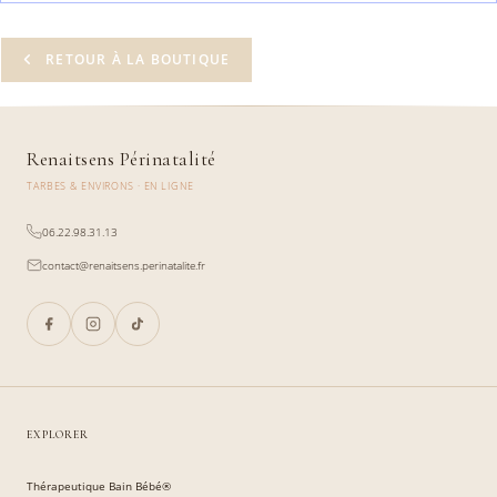
RETOUR À LA BOUTIQUE
Renaitsens Périnatalité
TARBES & ENVIRONS · EN LIGNE
06.22.98.31.13
contact@renaitsens.perinatalite.fr
EXPLORER
Thérapeutique Bain Bébé®