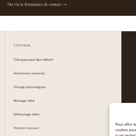
Ou via le formulaire de contact →
EXPLORER
Thérapeutique Bain Bébé®
Allaitement maternel
Portage physiologique
Massage bébé
Réflexologie bébé
Pour offrir 
Premiers secours
cookies pour
à ces techn