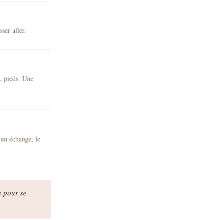
ser aller.
s, pieds. Une
 un échange, le
e pour se