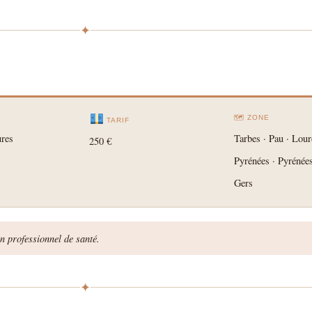
✦
🗺 ZONE
TARIF
ures
Tarbes · Pau · Lour
250 €
Pyrénées · Pyrénées
Gers
n professionnel de santé.
✦