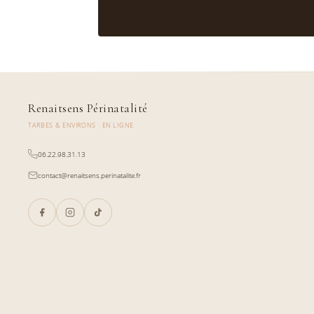
Renaitsens Périnatalité
TARBES & ENVIRONS · EN LIGNE
06.22.98.31.13
contact@renaitsens.perinatalite.fr