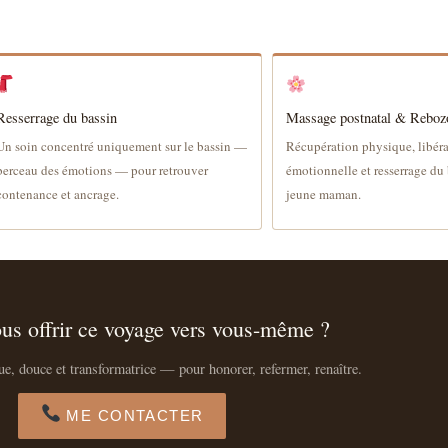
Resserrage du bassin
Massage postnatal & Reboz
Un soin concentré uniquement sur le bassin —
Récupération physique, libér
berceau des émotions — pour retrouver
émotionnelle et resserrage du 
contenance et ancrage.
jeune maman.
ous offrir ce voyage vers vous-même ?
e, douce et transformatrice — pour honorer, refermer, renaître.
ME CONTACTER