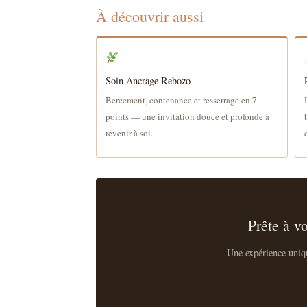
À découvrir aussi
Soin Ancrage Rebozo
Bercement, contenance et resserrage en 7
points — une invitation douce et profonde à
revenir à soi.
Prête à v
Une expérience uniqu