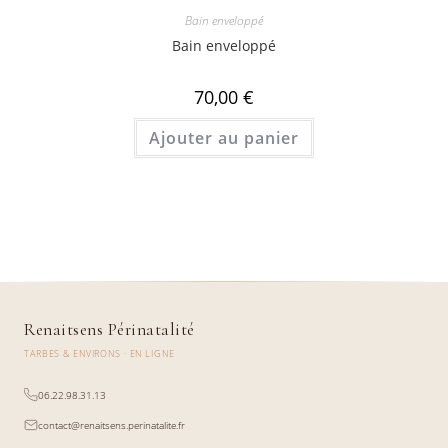
Bain enveloppé
Bain enveloppé
70,00
€
Ajouter au panier
Renaitsens Périnatalité
TARBES & ENVIRONS · EN LIGNE
06.22.98.31.13
contact@renaitsens.perinatalite.fr