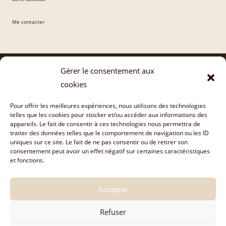
Me contacter
Gérer le consentement aux
cookies
Vous êtes professionnel·le
de la petite enfance ?
Pour offrir les meilleures expériences, nous utilisons des technologies
Des formations ancrées dans la pratique, pour enrichir votre accompagnement au quotidien.
telles que les cookies pour stocker et/ou accéder aux informations des
appareils. Le fait de consentir à ces technologies nous permettra de
Auxiliaire de puériculture
traiter des données telles que le comportement de navigation ou les ID
uniques sur ce site. Le fait de ne pas consentir ou de retirer son
Doula & accompagnante périnatale
consentement peut avoir un effet négatif sur certaines caractéristiques
Assistante maternelle
et fonctions.
Éducatrice de jeunes enfants
Accepter
☎ ME CONTACTER
Refuser